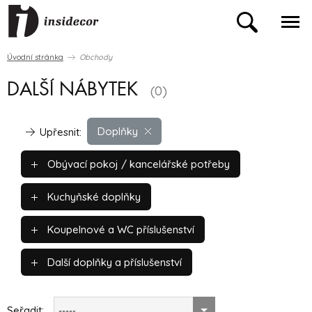
Úvodní stránka
Obchody
DALŠÍ NÁBYTEK
(0)
Doplňky
Upřesnit:
Obývací pokoj / kancelářské potřeby
Kuchyňské doplňky
Koupelnové a WC příslušenství
Další doplňky a příslušenství
Seřadit:
-----