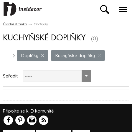
Úvodní stránka
Obchody
KUCHYŇSKÉ DOPLŇKY
(0)
Doplňky
Kuchyňské doplňky
Seřadit:
-----
Připojte se k iD komunitě