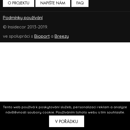
O PROJEKTU
NAPIŠTE NÁM
FAQ
Podmínky používání
© Insidecor 2013-2019.
ve spolupráci s
Bioport
a
Breezy
Tento web používá k poskytování služeb, personalizaci reklam a analýze
návštěvnosti soubory cookie. Používáním tohoto webu s tím souhlasíte.
V POŘÁDKU