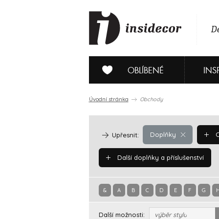
De
OBLÍBENÉ
INS
Úvodní stránka
Obchody
Doplňky
O
Upřesnit:
Další doplňky a příslušenství
&
A
B
C
D
E
F
G
Další možnosti:
výběr stylu