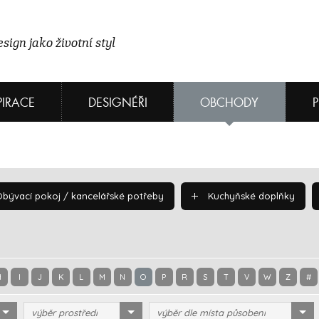
sign jako životní styl
PIRACE
DESIGNÉŘI
OBCHODY
bývací pokoj / kancelářské potřeby
Kuchyňské doplňky
H
I
J
K
L
M
N
O
P
R
S
T
V
W
Z
#
výběr prostředí
výběr dle místa působení