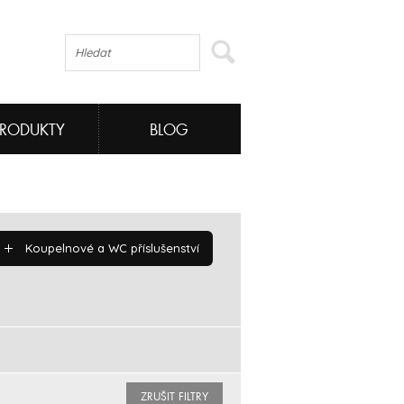
PRODUKTY
BLOG
Koupelnové a WC příslušenství
ZRUŠIT FILTRY