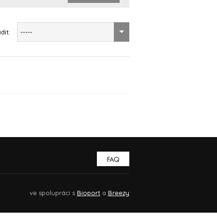
dit:
-----
FAQ
ve spolupráci s
Bioport
a
Breezy