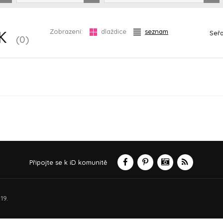
Zobrazení:
dlaždice
seznam
Seřa
EK
(0)
Připojte se k iD komunitě
19.