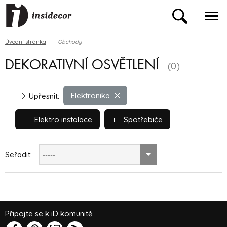
Úvodní stránka
Obchody
DEKORATIVNÍ OSVĚTLENÍ
(0)
Elektronika
Upřesnit:
Elektro instalace
Spotřebiče
Seřadit:
-----
Připojte se k iD komunitě