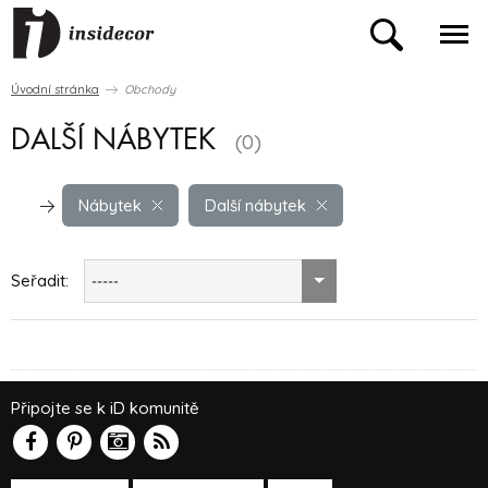
Úvodní stránka
Obchody
DALŠÍ NÁBYTEK
(0)
Nábytek
Další nábytek
Seřadit:
-----
Připojte se k iD komunitě