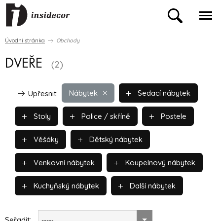
Úvodní stránka
Obchody
DVEŘE
(2)
Nábytek
Sedací nábytek
Upřesnit:
Stoly
Police / skříně
Postele
Věšáky
Dětský nábytek
Venkovní nábytek
Koupelnový nábytek
Kuchyňský nábytek
Další nábytek
Seřadit:
-----