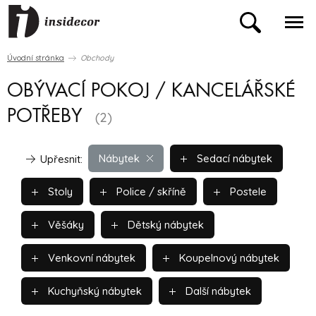
Úvodní stránka
Obchody
OBÝVACÍ POKOJ / KANCELÁŘSKÉ
POTŘEBY
(2)
Nábytek
Sedací nábytek
Upřesnit:
Stoly
Police / skříně
Postele
Věšáky
Dětský nábytek
Venkovní nábytek
Koupelnový nábytek
Kuchyňský nábytek
Další nábytek