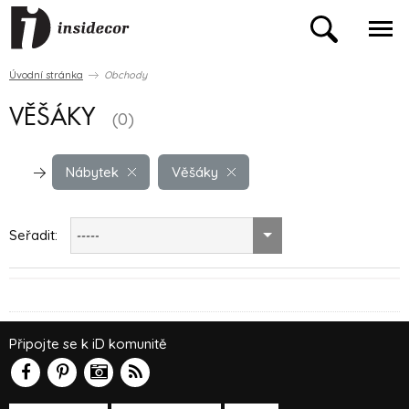
Úvodní stránka
Obchody
VĚŠÁKY
(0)
Nábytek
Věšáky
Seřadit:
-----
Připojte se k iD komunitě