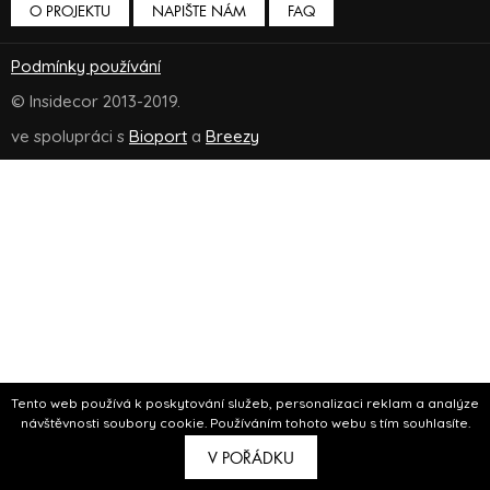
O PROJEKTU
NAPIŠTE NÁM
FAQ
Podmínky používání
© Insidecor 2013-2019.
ve spolupráci s
Bioport
a
Breezy
Tento web používá k poskytování služeb, personalizaci reklam a analýze
návštěvnosti soubory cookie. Používáním tohoto webu s tím souhlasíte.
V POŘÁDKU