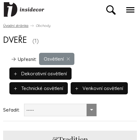
Úvodní stránka
Obchody
DVEŘE
(1)
Osvětlení
Upřesnit:
Dekorativní osvětlení
Technické osvětlení
Venkovní osvětlení
Seřadit:
-----
&Tradition