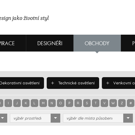
sign jako životní styl
PIRACE
DESIGNÉŘI
OBCHODY
Dekorativní osvětlení
Technické osvětlení
Venkovní os
H
I
J
K
L
M
N
O
P
R
S
T
V
W
Z
#
výběr prostředí
výběr dle místa působení