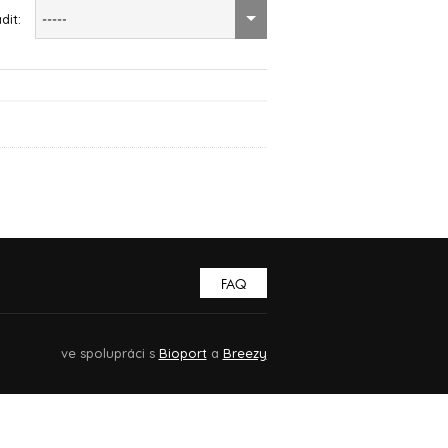
dit:
-----
FAQ
ve spolupráci s
Bioport
a
Breezy