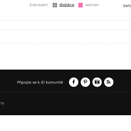
Zobrazení:
dlaždice
seznam
Seřa
Připojte se k iD komunitě
19.