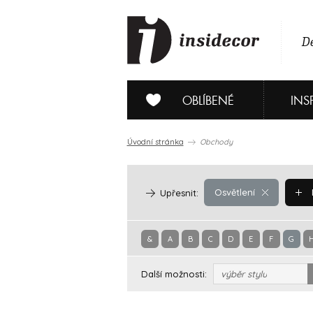
De
OBLÍBENÉ
INS
Úvodní stránka
Obchody
Osvětlení
Upřesnit:
&
A
B
C
D
E
F
G
Další možnosti:
výběr stylu