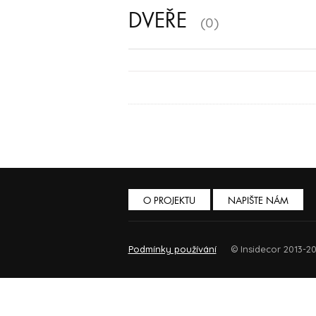
DVEŘE
(0)
O PROJEKTU
NAPIŠTE NÁM
Podmínky používání
© Insidecor 2013-20