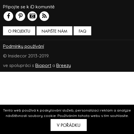
Připojte se k iD komunitě
O PROJEKTU
NAPIŠTE NÁM
FAQ
Podmínky používání
© Insidecor 2013-2019.
ve spolupráci s
Bioport
a
Breezy
Tento web používá k poskytování služeb, personalizaci reklam a analýze
návštěvnosti soubory cookie. Používáním tohoto webu s tím souhlasíte.
V POŘÁDKU