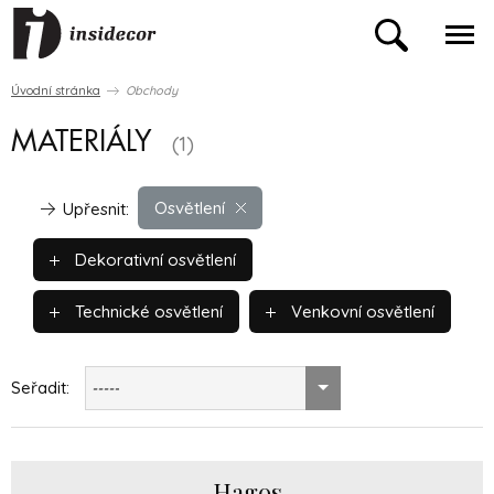
Úvodní stránka
Obchody
MATERIÁLY
(1)
Osvětlení
Upřesnit:
Dekorativní osvětlení
Technické osvětlení
Venkovní osvětlení
Seřadit:
-----
Hagos