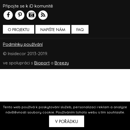
Připojte se k iD komunitě
O PROJEKTU
NAPIŠTE NÁM
FAQ
Podmínky používání
© Insidecor 2013-2019.
ve spolupráci s
Bioport
a
Breezy
Tento web používá k poskytování služeb, personalizaci reklam a analýze
návštěvnosti soubory cookie. Používáním tohoto webu s tím souhlasíte.
V POŘÁDKU