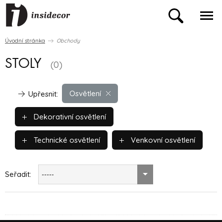
Úvodní stránka
Obchody
STOLY
(0)
Osvětlení
Upřesnit:
Dekorativní osvětlení
Technické osvětlení
Venkovní osvětlení
Seřadit:
-----