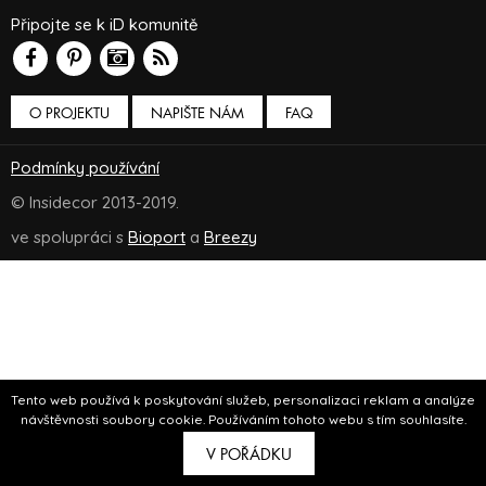
Připojte se k iD komunitě
O PROJEKTU
NAPIŠTE NÁM
FAQ
Podmínky používání
© Insidecor 2013-2019.
ve spolupráci s
Bioport
a
Breezy
Tento web používá k poskytování služeb, personalizaci reklam a analýze
návštěvnosti soubory cookie. Používáním tohoto webu s tím souhlasíte.
V POŘÁDKU