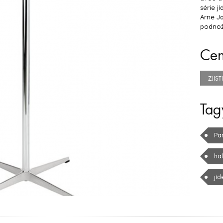
série j
Arne J
podnož
Ce
ZJIS
Tag
Pa
ha
jíd