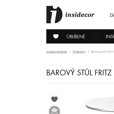
De
OBLÍBENÉ
INS
Úvodní stránka
Produkty
Barový stůl Fritz 
BAROVÝ STŮL FRIT