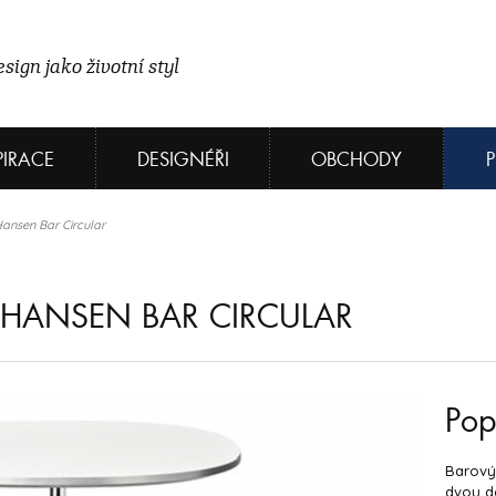
sign jako životní styl
PIRACE
DESIGNÉŘI
OBCHODY
Hansen Bar Circular
Z HANSEN BAR CIRCULAR
Pop
Barový 
dvou de