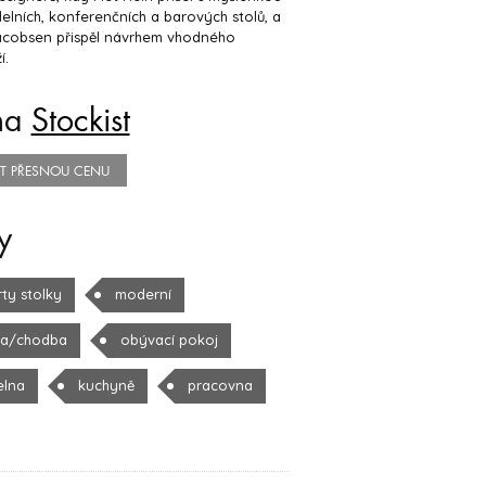
ídelních, konferenčních a barových stolů, a
acobsen přispěl návrhem vhodného
í.
na
Stockist
TIT PŘESNOU CENU
y
rty stolky
moderní
la/chodba
obývací pokoj
elna
kuchyně
pracovna