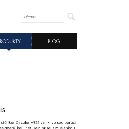
PRODUKTY
BLOG
is
stůl Bar Circular A922 vznikl ve spolupráci
signerů, kdy Piet Hein přišel s myšlenkou