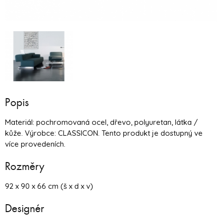
Popis
Materiál: pochromovaná ocel, dřevo, polyuretan, látka /
kůže. Výrobce: CLASSICON. Tento produkt je dostupný ve
více provedeních.
Rozměry
92 x 90 x 66 cm (š x d x v)
Designér