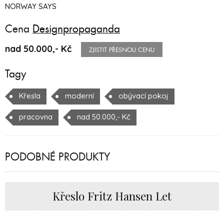
NORWAY SAYS
Cena
Designpropaganda
nad 50.000,- Kč
ZJISTIT PŘESNOU CENU
Tagy
Křesla
moderní
obývací pokoj
pracovna
nad 50.000,- Kč
PODOBNÉ PRODUKTY
Křeslo Fritz Hansen Let