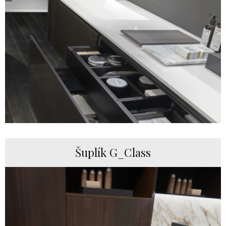
Šuplík G_Class