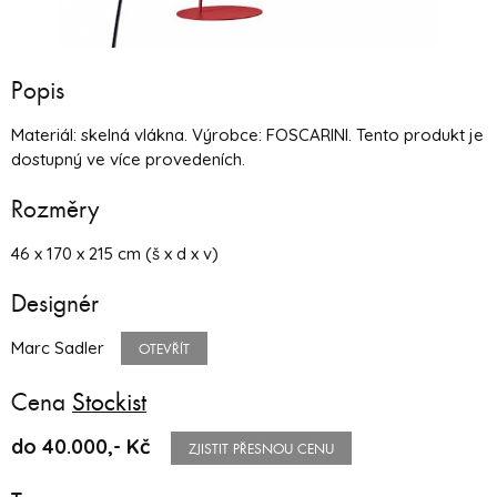
Popis
Materiál: skelná vlákna. Výrobce: FOSCARINI. Tento produkt je
dostupný ve více provedeních.
Rozměry
46 x 170 x 215 cm (š x d x v)
Designér
Marc Sadler
OTEVŘÍT
Cena
Stockist
do 40.000,- Kč
ZJISTIT PŘESNOU CENU