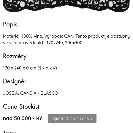
Popis
Materiál: 100% vlna. Výrobce: GAN. Tento produkt je dostupný
ve více provedeních. 170x240, 200x300.
Rozměry
170 x 240 x 0 cm (š x d x v)
Designér
JOSÉ A. GANDÍA - BLASCO
Cena
Stockist
nad 50.000,- Kč
ZJISTIT PŘESNOU CENU