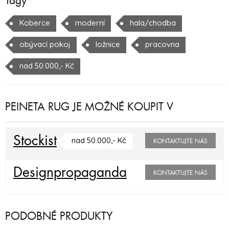
Tagy
Koberce
moderní
hala/chodba
obývací pokoj
ložnice
pracovna
nad 50.000,- Kč
PEINETA RUG JE MOŽNÉ KOUPIT V
Stockist
nad 50.000,- Kč
KONTAKTUJTE NÁS
Designpropaganda
KONTAKTUJTE NÁS
PODOBNÉ PRODUKTY