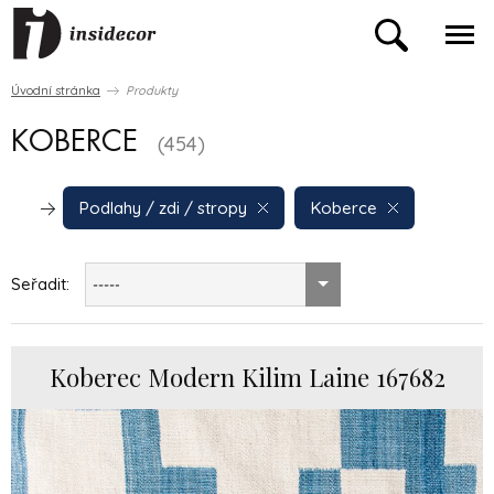
Úvodní stránka
Produkty
KOBERCE
(454)
Podlahy / zdi / stropy
Koberce
Seřadit:
-----
Koberec Modern Kilim Laine 167682