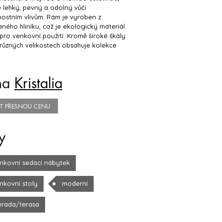
e lehký, pevný a odolný vůči
ostním vlivům. Rám je vyroben z
ného hliníku, což je ekologický materiál
 pro venkovní použití. Kromě široké škály
 různých velikostech obsahuje kolekce
na
Kristalia
TIT PŘESNOU CENU
y
nkovní sedací nábytek
nkovní stoly
moderní
hrada/terasa