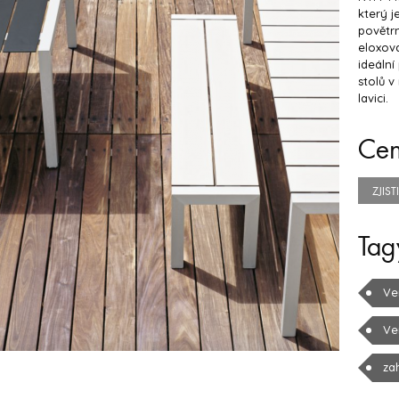
který j
povětrn
eloxova
ideální
stolů v
lavici.
Ce
ZJIS
Tag
Ve
Ve
za