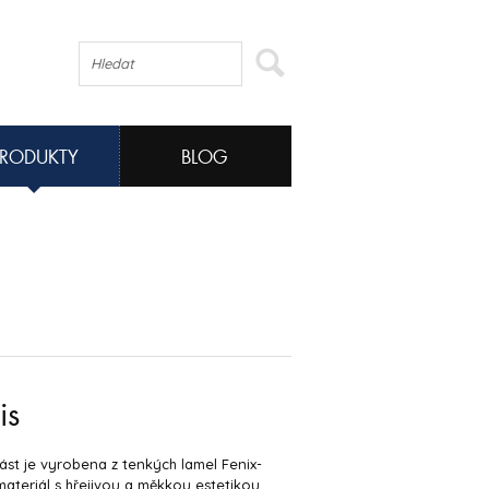
PRODUKTY
BLOG
is
ást je vyrobena z tenkých lamel Fenix-
ateriál s hřejivou a měkkou estetikou,