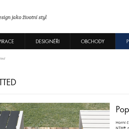
sign jako životní styl
PIRACE
DESIGNÉŘI
OBCHODY
tted
TTED
Pop
Horní č
NTM®: m