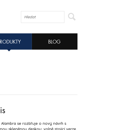
PRODUKTY
BLOG
is
Alambra se rozšiřuje o nový návrh s
nou skleněnou deskou: volně stojící verze