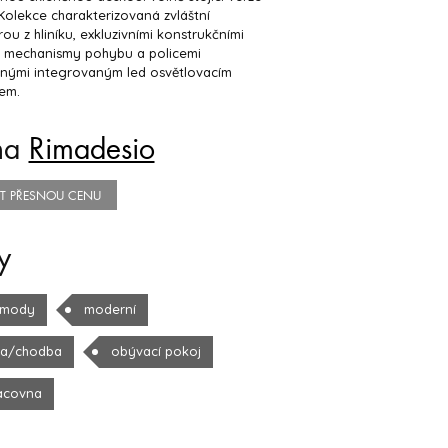
 Kolekce charakterizovaná zvláštní
rou z hliníku, exkluzivními konstrukčními
y, mechanismy pohybu a policemi
nými integrovaným led osvětlovacím
em.
na
Rimadesio
TIT PŘESNOU CENU
y
mody
moderní
la/chodba
obývací pokoj
acovna