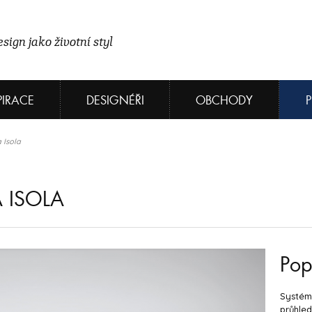
sign jako životní styl
PIRACE
DESIGNÉŘI
OBCHODY
Isola
 ISOLA
Pop
Systém 
průhled