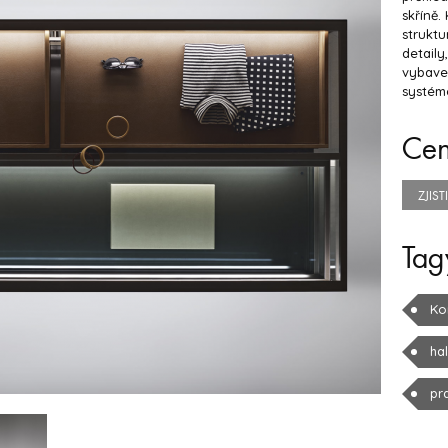
skříně.
struktu
detail
vybave
systém
Ce
ZJIS
Tag
Ko
ha
pr