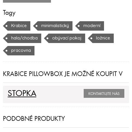
Tagy
Krabice
minimalistický
moderní
hala/chodba
obývací pokoj
ložnice
pracovna
KRABICE PILLOWBOX JE MOŽNÉ KOUPIT V
STOPKA
KONTAKTUJTE NÁS
PODOBNÉ PRODUKTY