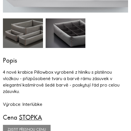
Popis
4 nové krabice Pillowbox vyrobené z hliníku s plstěnou
vložkou - přizpůsobené tvaru a barvě rámu zásuvek v
elegantní kašmírově šedé barvě - poskytují řád pro celou
zásuvku.
Výrobce: Interlübke
Cena
STOPKA
ZJISTIT PŘESNOU CENU