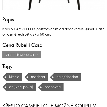
Popis
Křeslo CAMPIELLO s polstrováním od dodavatele Rubelli Casa
o rozměrech 59 x 87 x 60 cm.
Cena
Rubelli Casa
ZJISTIT PŘESNOU CENU
Tagy
Křesla
moderní
hala/chodba
obývací pokoj
pracovna
KŘESLO CAMPIELLO JE MOŽNÉ KOUPIT V