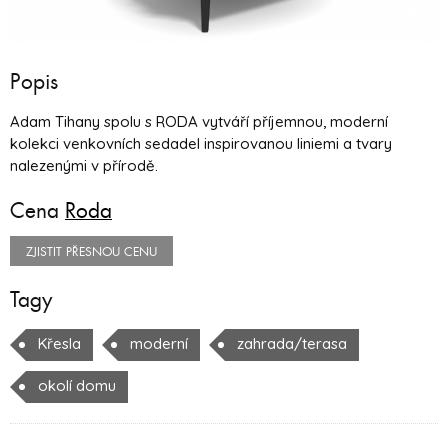
Popis
Adam Tihany spolu s RODA vytváří příjemnou, moderní
kolekci venkovních sedadel inspirovanou liniemi a tvary
nalezenými v přírodě.
Cena
Roda
ZJISTIT PŘESNOU CENU
Tagy
Křesla
moderní
zahrada/terasa
okolí domu