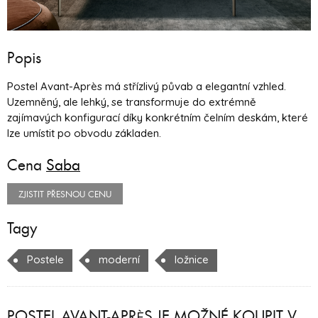
Popis
Postel Avant-Après má střízlivý půvab a elegantní vzhled.
Uzemněný, ale lehký, se transformuje do extrémně
zajímavých konfigurací díky konkrétním čelním deskám, které
lze umístit po obvodu základen.
Cena
Saba
ZJISTIT PŘESNOU CENU
Tagy
Postele
moderní
ložnice
POSTEL AVANT-APRÈS JE MOŽNÉ KOUPIT V