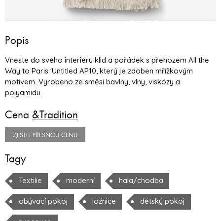
Popis
Vneste do svého interiéru klid a pořádek s přehozem All the
Way to Paris 'Untitled AP10, který je zdoben mřížkovým
motivem. Vyrobeno ze směsi bavlny, vlny, viskózy a
polyamidu.
Cena
&Tradition
ZJISTIT PŘESNOU CENU
Tagy
Textilie
moderní
hala/chodba
obývací pokoj
ložnice
dětský pokoj