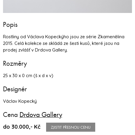
Popis
Rostliny od Václava Kopeckýho jsou ze série Zkamenělina
2015. Celá kolekce se skládá ze šesti kusů, které jsou na
prodej zvlášť v Drdova Gallery.
Rozměry
25 x 30 x 0 cm (š x d x v)
Designér
Václav Kopecký
Cena
Drdova Gallery
do 30.000,- Kč
ZJISTIT PŘESNOU CENU