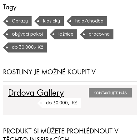
Tagy
Obrazy
klasický
hala/chodba
obývací pokoj
ložnice
pracovna
do 30.000,- Kč
ROSTLINY JE MOŽNÉ KOUPIT V
Drdova Gallery
KONTAKTUJTE NÁS
do 30.000,- Kč
PRODUKT SI MŮŽETE PROHLÉDNOUT V
TĚCHTO INSPIRACÍCH