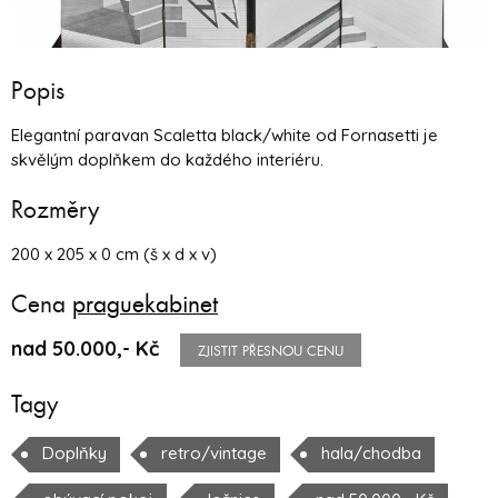
Popis
Elegantní paravan Scaletta black/white od Fornasetti je
skvělým doplňkem do každého interiéru.
Rozměry
200 x 205 x 0 cm (š x d x v)
Cena
praguekabinet
nad 50.000,- Kč
ZJISTIT PŘESNOU CENU
Tagy
Doplňky
retro/vintage
hala/chodba