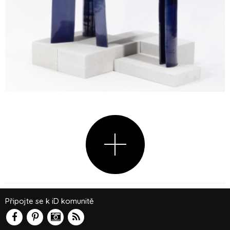
Připojte se k iD komunitě