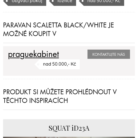
obývací pokoj
ložnice
nad 50.000,- Kč
PARAVAN SCALETTA BLACK/WHITE JE
MOŽNÉ KOUPIT V
praguekabinet
KONTAKTUJTE NÁS
nad 50.000,- Kč
PRODUKT SI MŮŽETE PROHLÉDNOUT V
TĚCHTO INSPIRACÍCH
SQUAT iD23A