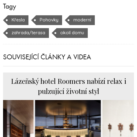
Tagy
Křesla
Pohovky
moderní
zahrada/terasa
okolí domu
SOUVISEJÍCÍ ČLÁNKY A VIDEA
Lázeňský hotel Roomers nabízí relax i
pulzující životní styl