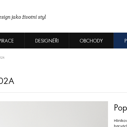
sign jako životní styl
PIRACE
DESIGNÉŘI
OBCHODY
02A
02A
Pop
Hliníko
barvác