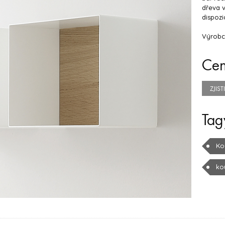
dřeva v
dispozic
Výrobc
Ce
ZJIS
Tag
Ko
ko