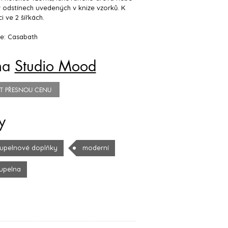
 odstínech uvedených v knize vzorků. K
i ve 2 šířkách.
e: Casabath
na
Studio Mood
TIT PŘESNOU CENU
y
upelnové doplňky
moderní
upelna