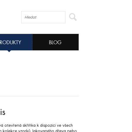
PRODUKTY
BLOG
is
vá otevřená skříňka k dispozici ve všech
h kolekce vzorků, lakovaného dřeva nebo