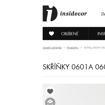
De
OBLÍBENÉ
INS
Úvodní stránka
Produkty
Skříňky 0601A 06
SKŘÍŇKY 0601A 06