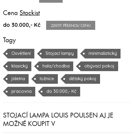
Cena
Stockist
do 30.000,- Kč
ZJISTIT PŘESNOU CENU
Tagy
Osvětlení
Stojací lampy
minimalistický
klasický
hala/chodba
obývací pokoj
jídelna
ložnice
dětský pokoj
pracovna
do 30.000,- Kč
STOJACÍ LAMPA LOUIS POULSEN AJ JE
MOŽNÉ KOUPIT V