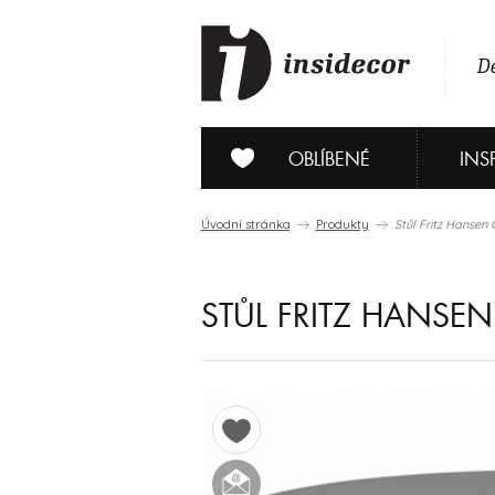
De
OBLÍBENÉ
INS
Úvodní stránka
Produkty
Stůl Fritz Hansen 
STŮL FRITZ HANSEN