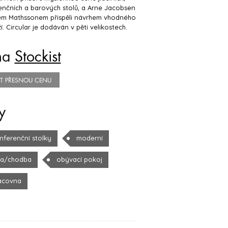
nčních a barových stolů, a Arne Jacobsen
em Mathssonem přispěli návrhem vhodného
. Circular je dodáván v pěti velikostech.
na
Stockist
TIT PŘESNOU CENU
y
nferenční stolky
moderní
la/chodba
obývací pokoj
acovna