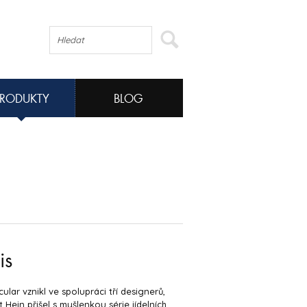
PRODUKTY
BLOG
is
rcular vznikl ve spolupráci tří designerů,
t Hein přišel s myšlenkou série jídelních,