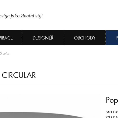
sign jako životní styl
PIRACE
DESIGNÉŘI
OBCHODY
Circular
 CIRCULAR
Pop
Stůl Ci
kdy Pie