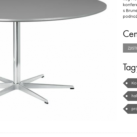
konfere
s Brun
podnoží
Ce
ZJIS
Tag
Ko
ha
pr