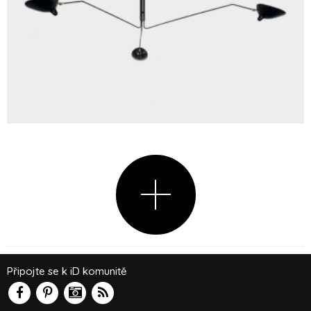
Připojte se k iD komunitě