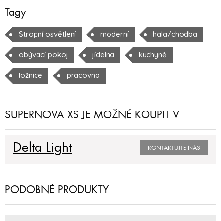
Tagy
Stropní osvětlení
moderní
hala/chodba
obývací pokoj
jídelna
kuchyně
ložnice
pracovna
SUPERNOVA XS JE MOŽNÉ KOUPIT V
Delta Light
KONTAKTUJTE NÁS
PODOBNÉ PRODUKTY