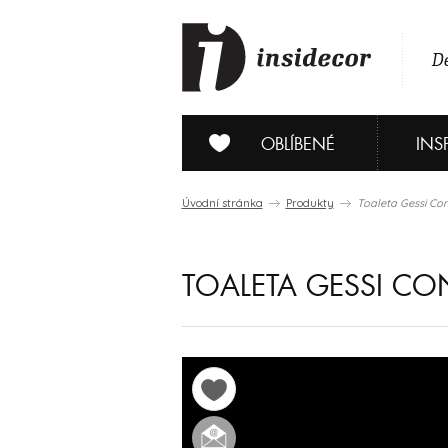
De
OBLÍBENÉ
INS
Úvodní stránka
Produkty
Toaleta Gessi Co
TOALETA GESSI C