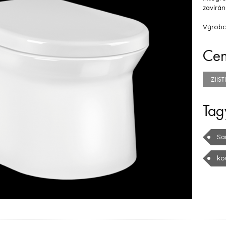
zavírán
Výrobc
Ce
ZJIS
Tag
Sa
ko