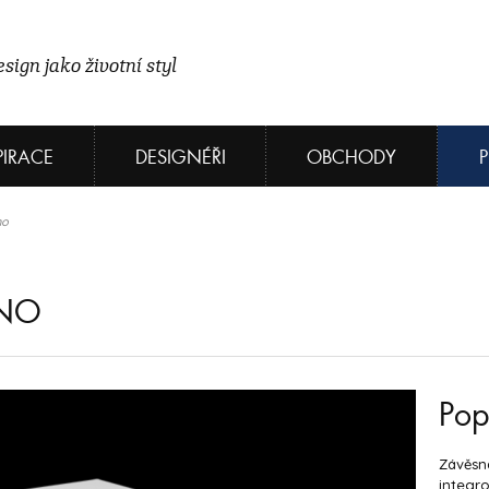
sign jako životní styl
PIRACE
DESIGNÉŘI
OBCHODY
no
ONO
Pop
Závěsná
integr