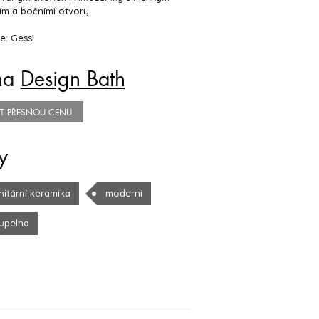
ím a bočními otvory.
e: Gessi
na
Design Bath
TIT PŘESNOU CENU
y
nitární keramika
moderní
upelna