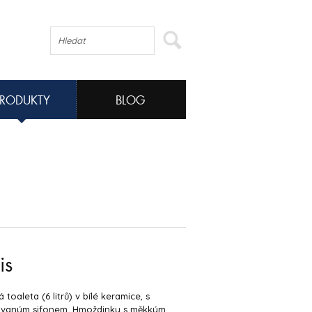
PRODUKTY
BLOG
is
 toaleta (6 litrů) v bílé keramice, s
ovaným sifonem. Hmoždinky s měkkým