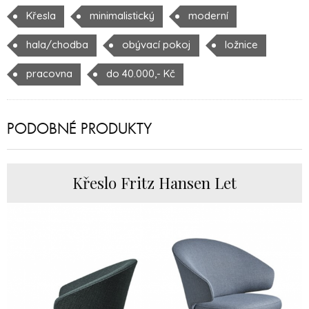
Křesla
minimalistický
moderní
hala/chodba
obývací pokoj
ložnice
pracovna
do 40.000,- Kč
PODOBNÉ PRODUKTY
Křeslo Fritz Hansen Let