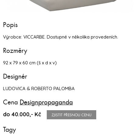
Popis
Výrobce: VICCARBE. Dostupné v několika provedeních.
Rozměry
92 x 79 x 60 cm (š x d x v)
Designér
LUDOVICA & ROBERTO PALOMBA
Cena
Designpropaganda
do 40.000,- Kč
ZJISTIT PŘESNOU CENU
Tagy