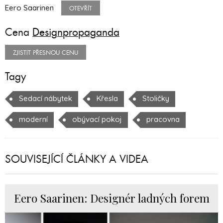
Eero Saarinen
OTEVŘÍT
Cena
Designpropaganda
ZJISTIT PŘESNOU CENU
Tagy
Sedací nábytek
Křesla
Stoličky
moderní
obývací pokoj
pracovna
SOUVISEJÍCÍ ČLÁNKY A VIDEA
Eero Saarinen: Designér ladných forem