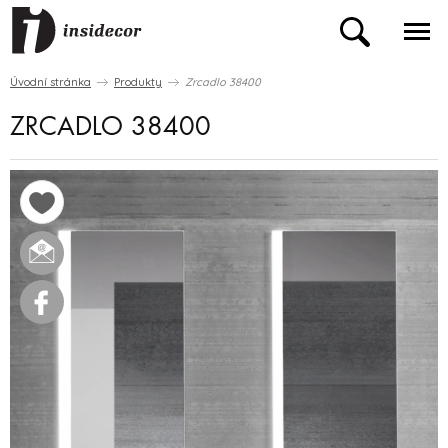
Úvodní stránka
Produkty
Zrcadlo 38400
ZRCADLO 38400