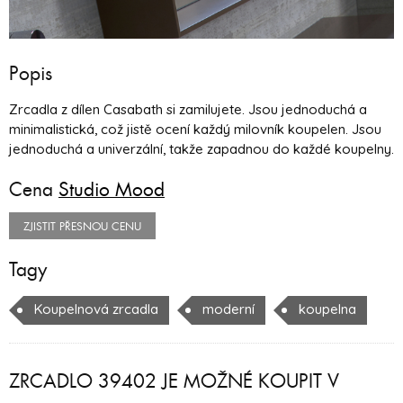
Popis
Zrcadla z dílen Casabath si zamilujete. Jsou jednoduchá a
minimalistická, což jistě ocení každý milovník koupelen. Jsou
jednoduchá a univerzální, takže zapadnou do každé koupelny.
Cena
Studio Mood
ZJISTIT PŘESNOU CENU
Tagy
Koupelnová zrcadla
moderní
koupelna
ZRCADLO 39402 JE MOŽNÉ KOUPIT V