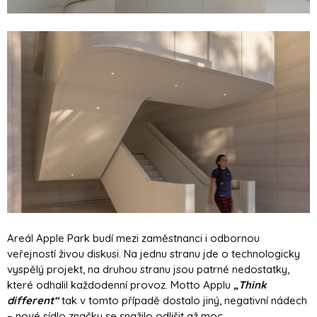
Areál Apple Park budí mezi zaměstnanci i odbornou
veřejností živou diskusi. Na jednu stranu jde o technologicky
vyspělý projekt, na druhou stranu jsou patrné nedostatky,
které odhalil každodenní provoz. Motto Applu
„Think
different“
tak v tomto případě dostalo jiný, negativní nádech
– nové sídlo značky se snažilo odlišit až moc.