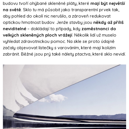
budovu tvoří ohýbané skleněné pláty, které
mají být největší
na světě
. Sklo tu má působit jako transparentní prvek tak,
aby pohled do okolí nic nerušilo, a zároveň redukovat
optickou hmotnost budov. Jenže stavby jsou
někdy až příliš
neviditelné
– dokládají to případy, kdy
zaměstnanci do
velkých skleněných ploch vrážejí
. Několik lidí už muselo
vyhledat zdravotnickou pomoc. Na skle se proto údajně
začaly objevovat lístečky s varováním, které mají kolizím
zabránit. Běžné jsou prý také nálety ptactva, které sklo nevidí.