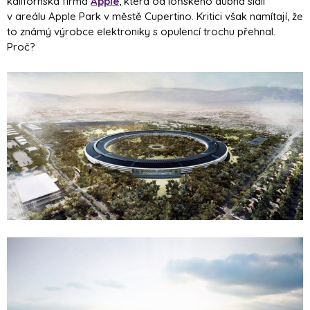
kalifornská firma
Apple
, která od loňského dubna sídlí
v areálu Apple Park v městě Cupertino. Kritici však namítají, že
to známý výrobce elektroniky s opulencí trochu přehnal.
Proč?