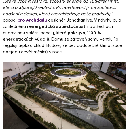
„Steve Jobs investoval spoustu energie do vytváření míst,
která podporují kreativitu. Při navrhování jsme zohlednili
nadšení a design, který charakterizuje naše produkty,“
popsal
pro Archdaily
designér Jonathan Ive. V návrhu byla
zohledněna i
energetická soběstačnost
, na střechách
budov jsou solární panely, které
pokrývají 100 %
energetických výdajů
. Domy se zároveň samy ventilují a
regulují teplo a chlad. Budovy se bez dodatečné klimatizace
obejdou devět měsíců v roce.