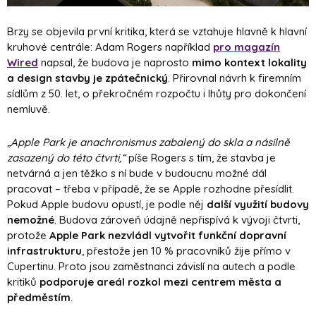
Brzy se objevila první kritika, která se vztahuje hlavně k hlavní
kruhové centrále: Adam Rogers například
pro magazín
Wired
napsal, že budova je naprosto
mimo kontext lokality
a design stavby je zpátečnický
. Přirovnal návrh k firemním
sídlům z 50. let, o překročném rozpočtu i lhůty pro dokončení
nemluvě.
„Apple Park je anachronismus zabalený do skla a násilně
zasazený do této čtvrti,“
píše Rogers s tím, že stavba je
netvárná a jen těžko s ní bude v budoucnu možné dál
pracovat – třeba v případě, že se Apple rozhodne přesídlit.
Pokud Apple budovu opustí, je podle něj
další využití budovy
nemožné
. Budova zároveň údajně nepřispívá k vývoji čtvrti,
protože
Apple Park nezvládl vytvořit funkční dopravní
infrastrukturu
, přestože jen 10 % pracovníků žije přímo v
Cupertinu. Proto jsou zaměstnanci závislí na autech a podle
kritiků
podporuje areál rozkol mezi centrem města a
předměstím
.