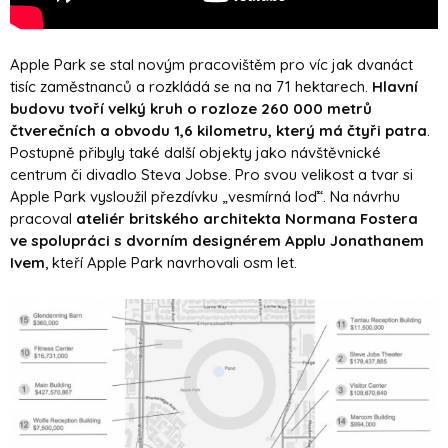
Apple Park se stal novým pracovištěm pro víc jak dvanáct
tisíc zaměstnanců a rozkládá se na na 71 hektarech.
Hlavní
budovu tvoří velký kruh o rozloze 260 000 metrů
čtverečních a obvodu 1,6 kilometru, který má čtyři patra
.
Postupně přibyly také další objekty jako návštěvnické
centrum či divadlo Steva Jobse. Pro svou velikost a tvar si
Apple Park vysloužil přezdívku „vesmírná loď“. Na návrhu
pracoval
ateliér britského architekta Normana Fostera
ve spolupráci s dvorním designérem Applu Jonathanem
Ivem
, kteří Apple Park navrhovali osm let.