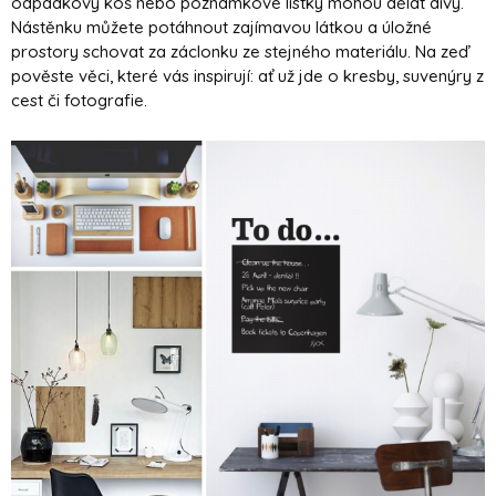
odpadkový koš nebo poznámkové lístky mohou dělat divy.
Nástěnku můžete potáhnout zajímavou látkou a úložné
prostory schovat za záclonku ze stejného materiálu. Na zeď
pověste věci, které vás inspirují: ať už jde o kresby, suvenýry z
cest či fotografie.