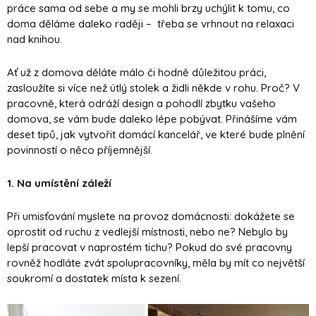
práce sama od sebe a my se mohli brzy uchýlit k tomu, co
doma děláme daleko raději – třeba se vrhnout na relaxaci
nad knihou.
Ať už z domova děláte málo či hodně důležitou práci,
zasloužíte si více než útlý stolek a židli někde v rohu. Proč? V
pracovně, která odráží design a pohodlí zbytku vašeho
domova, se vám bude daleko lépe pobývat. Přinášíme vám
deset tipů, jak vytvořit domácí kancelář, ve které bude plnění
povinností o něco příjemnější.
1. Na umístění záleží
Při umisťování myslete na provoz domácnosti: dokážete se
oprostit od ruchu z vedlejší místnosti, nebo ne? Nebylo by
lepší pracovat v naprostém tichu? Pokud do své pracovny
rovněž hodláte zvát spolupracovníky, měla by mít co největší
soukromí a dostatek místa k sezení.