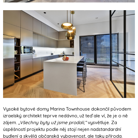
Vysoké bytové domy Marina Townhouse dokončil původem
izraelský architekt teprve nedávno, už teď ale ví, že je o ně
zájem.
„Všechny byty už jsme prodali,“
vysvětluje. Za
úspěšností projektu podle něj stojí nejen nadstandardní
bydlení a skvělá občanská vybavenost, ale taky příroda.