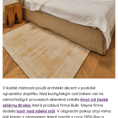
V každé místnosti použil architekt akcent v podobě
výrazného doplňku. Nad kuchyňským ostrůvkem visí na
námořnických provazech skleněná svítidla
Knot od české
sklárny Brokis
, která prodává firma Bulb. Stejná firma
dodala
lustr nad jídelní stůl
. V obývacím pokoji stojí mimo
jiné křeslo s otomanem, které navrhli v roce 1956 Ray a