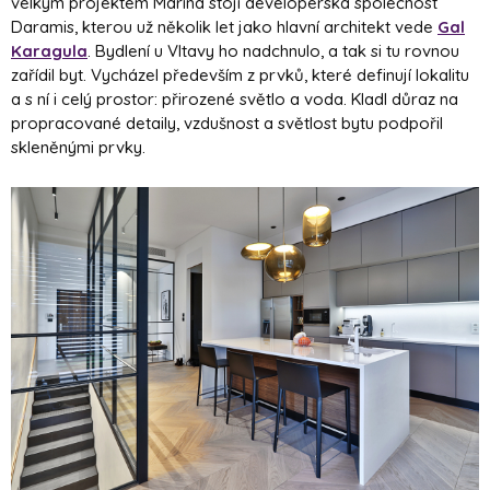
velkým projektem Marina stojí developerská společnost
Daramis, kterou už několik let jako hlavní architekt vede
Gal
Karagula
. Bydlení u Vltavy ho nadchnulo, a tak si tu rovnou
zařídil byt. Vycházel především z prvků, které definují lokalitu
a s ní i celý prostor: přirozené světlo a voda. Kladl důraz na
propracované detaily, vzdušnost a světlost bytu podpořil
skleněnými prvky.