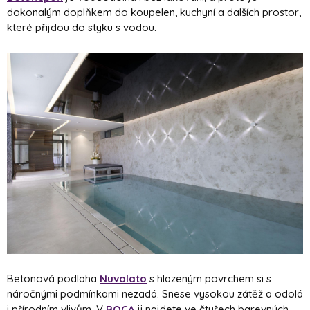
dokonalým doplňkem do koupelen, kuchyní a dalších prostor,
které přijdou do styku s vodou.
Betonová podlaha
Nuvolato
s hlazeným povrchem si s
náročnými podmínkami nezadá. Snese vysokou zátěž a odolá
i přírodním vlivům. V
BOCA
ji najdete ve čtyřech barevných