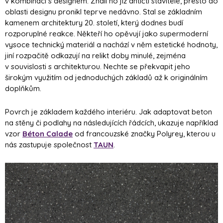
v kombinaci s designem. Znali ho již antičtí stavitelé, přesto do
oblasti designu pronikl teprve nedávno. Stal se základním
kamenem architektury 20. století, který dodnes budí
rozporuplné reakce. Někteří ho opěvují jako supermoderní
vysoce technický materiál a nachází v něm estetické hodnoty,
jiní rozpačitě odkazují na relikt doby minulé, zejména
v souvislosti s architekturou. Nechte se překvapit jeho
širokým využitím od jednoduchých základů až k originálním
doplňkům.
Povrch je základem každého interiéru. Jak adaptovat beton
na stěny či podlahy na následujících řádcích, ukazuje například
vzor
Béton Calade
od francouzské značky Polyrey, kterou u
nás zastupuje společnost
TAUN
.