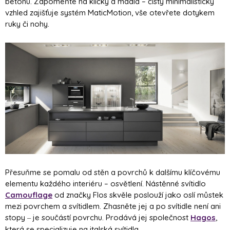
betonu. Zapomeňte na kličky a madla – čistý minimalistický
vzhled zajišťuje systém MaticMotion, vše otevřete dotykem
ruky či nohy.
Přesuňme se pomalu od stěn a povrchů k dalšímu klíčovému
elementu každého interiéru – osvětlení. Nástěnné svítidlo
Camouflage
od značky Flos skvěle poslouží jako oslí můstek
mezi povrchem a svítidlem. Zhasněte jej a po svítidle není ani
stopy
je součástí povrchu. Prodává jej společnost
Hagos
,
–
která se specializuje na italská svítidla.