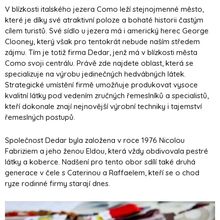
V blízkosti italského jezera Como leží stejnojmenné město,
které je díky své atraktivní poloze a bohaté historii častým
cílem turistů. Své sídlo u jezera má i americký herec George
Clooney, který však pro tentokrát nebude naším středem
zájmu. Tím je totiž firma Dedar, jenž má v blízkosti města
Como svoji centrálu. Právě zde najdete oblast, která se
specializuje na výrobu jedinečných hedvábných látek.
Strategické umístění firmě umožňuje produkovat vysoce
kvalitní látky pod vedením zručných řemeslníků a specialistů,
kteří dokonale znají nejnovější výrobní techniky i tajemství
řemeslných postupů.
Společnost Dedar byla založena v roce 1976 Nicolou
Fabriziem a jeho ženou Eldou, která vždy obdivovala pestré
látky a koberce. Nadšení pro tento obor sdílí také druhá
generace v čele s Caterinou a Raffaelem, kteří se o chod
ryze rodinné firmy starají dnes.