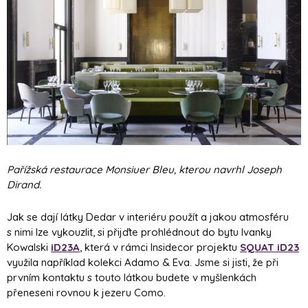
Pařížská restaurace Monsiuer Bleu, kterou navrhl Joseph
Dirand.
Jak se dají látky Dedar v interiéru použít a jakou atmosféru
s nimi lze vykouzlit, si přijďte prohlédnout do bytu Ivanky
Kowalski
iD23A
, která v rámci Insidecor projektu
SQUAT iD23
využila například kolekci Adamo & Eva. Jsme si jisti, že při
prvním kontaktu s touto látkou budete v myšlenkách
přeneseni rovnou k jezeru Como.