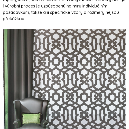
i výrobní proces je uzpůsobený na míru individuálním
požadavkům, takže ani specifické vzory a rozměry nejsou
překážkou.