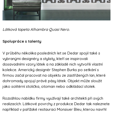
Látková tapeta Alhambra Quasi Nero.
Spolupráce s talenty
V průběhu několika posledních let se Dedar spojil také s
vybranými designéry a stylisty, kteří se inspirovali
dosavadními vzory látek a na základě nich vytvořili vlastní
kolekce. Americký designér Stephen Burks po setkání s
firmou začal pracovat na objektu ze zastřižených lan, které
dohromady spojují právě pásy látek. Objekt může sloužit
jako solitérní stolička, otoman nebo odkládací stolek.
Rozsáhlou nabídku firmy využívají také architekti při svých
realizacích. Látkové povrchy z produkce Dedar tak naleznete
například v pařížské restauraci Monsiuer Bleu, kterou navrhl