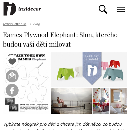
Úvodní stránka
Blog
Eames Plywood Elephant: Slon, kterého
budou vaši děti milovat
Vybíráte nábytek pro děti a chcete jim dát něco, co budou