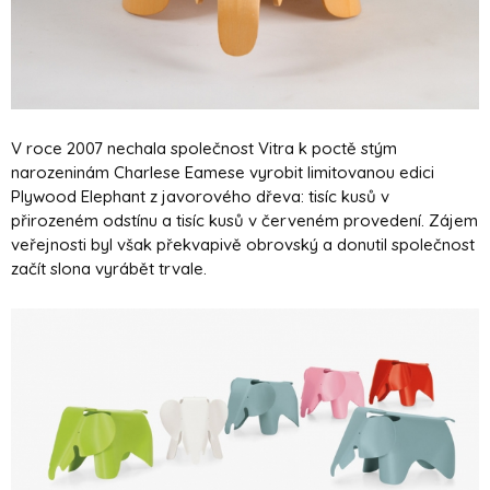
V roce 2007 nechala společnost Vitra k poctě stým
narozeninám Charlese Eamese vyrobit limitovanou edici
Plywood Elephant z javorového dřeva: tisíc kusů v
přirozeném odstínu a tisíc kusů v červeném provedení. Zájem
veřejnosti byl však překvapivě obrovský a donutil společnost
začít slona vyrábět trvale.