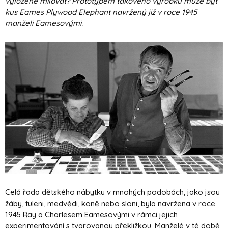
vyloženě milovat? Prototypem takového výrobku může být
kus Eames Plywood Elephant navržený již v roce 1945
manželi Eamesovými.
Celá řada dětského nábytku v mnohých podobách, jako jsou
žáby, tuleni, medvědi, koně nebo sloni, byla navržena v roce
1945 Ray a Charlesem Eamesovými v rámci jejich
experimentování s tvarovanou překližkou. Manželé v té době