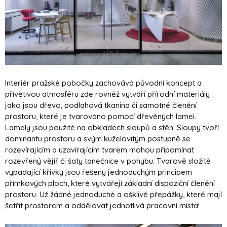
Interiér pražské pobočky zachovává původní koncept a
přívětivou atmosféru zde rovněž vytváří přírodní materiály
jako jsou dřevo, podlahová tkanina či samotné členění
prostoru, které je tvarováno pomocí dřevěných lamel.
Lamely jsou použité na obkladech sloupů a stěn. Sloupy tvoří
dominantu prostoru a svým kuželovitým postupně se
rozevírajícím a uzavírajícím tvarem mohou připomínat
rozevřený vějíř či šaty tanečnice v pohybu. Tvarově složitě
vypadající křivky jsou řešeny jednoduchým principem
přímkových ploch, které vytvářejí základní dispoziční členění
prostoru. Už žádné jednoduché a ošklivé přepážky, které mají
šetřit prostorem a oddělovat jednotlivá pracovní místa!