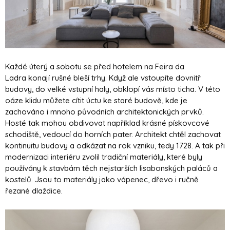
Každé úterý a sobotu se před hotelem na Feira da
Ladra konají rušné bleší trhy. Když ale vstoupíte dovnitř
budovy, do velké vstupní haly, obklopí vás místo ticha. V této
oáze klidu můžete cítit úctu ke staré budově, kde je
zachováno i mnoho původních architektonických prvků.
Hosté tak mohou obdivovat například krásné pískovcové
schodiště, vedoucí do horních pater. Architekt chtěl zachovat
kontinuitu budovy a odkázat na rok vzniku, tedy 1728. A tak při
modernizaci interiéru zvolil tradiční materiály, které byly
používány k stavbám těch nejstarších lisabonských paláců a
kostelů. Jsou to materiály jako vápenec, dřevo i ručně
řezané dlaždice.