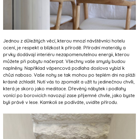
Jednou z důležitých věcí, kterou mnozí návštěvníci hotelu
ocení, je respekt a blízkost k přírodě. Přírodní materiály a
prvky dodávají interiéru nezapomenutelnou energii, kterou
můžete při pobytu načerpat. Všechny vaše smysly budou
naplněny. Například vápencová podlaha doslova vybízí k
chůzi naboso. Vaše nohy se tak mohou po teplém dni na pláži
krásně zchladit. Nutí vás to zpomalit a užít tu jedinečnou chvíli,
která je skoro jako meditace. Dřevěný nábytek i podlahy
vonící po borovicích navozují zase příjemné chvíle, jako byste
byli právě v lese. Kamkoli se podíváte, uvidíte přírodu.