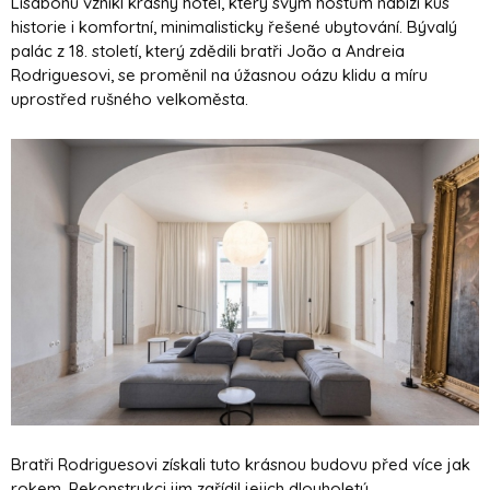
Lisabonu vznikl krásný hotel, který svým hostům nabízí kus
historie i komfortní, minimalisticky řešené ubytování. Bývalý
palác z 18. století, který zdědili bratři João a Andreia
Rodriguesovi, se proměnil na úžasnou oázu klidu a míru
uprostřed rušného velkoměsta.
Bratři Rodriguesovi získali tuto krásnou budovu před více jak
rokem. Rekonstrukci jim zařídil jejich dlouholetý