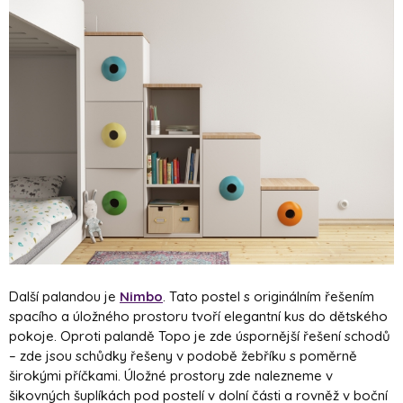
Další palandou je
Nimbo
. Tato postel s originálním řešením
spacího a úložného prostoru tvoří elegantní kus do dětského
pokoje. Oproti palandě Topo je zde úspornější řešení schodů
– zde jsou schůdky řešeny v podobě žebříku s poměrně
širokými příčkami. Úložné prostory zde nalezneme v
šikovných šuplíkách pod postelí v dolní části a rovněž v boční