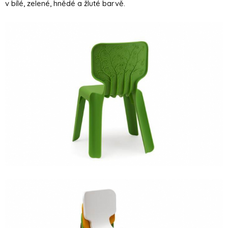
v bílé, zelené, hnědé a žluté barvě.