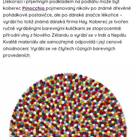
Dekorací i příjemným podkladem na podlahu může být
koberec
Pinocchio
pojmenovaný nikoliv po známé dřevěné
pohádkové postavičce, ale po dánské značce lékořice –
vyrábí ho totiž známá dánská firma Hay. Koberec je tvořen
ručně vyráběnými barevnými kuličkami ze stoprocentně
přírodní vlny z Nového Zélandu a vyrábí se v Indii a Nepálu.
Kvalitě materiálu ale samozřejmě odpovídá i její cenové
ohodnocení. Vyrábí se ve čtyřech různých barevných
provedeních.