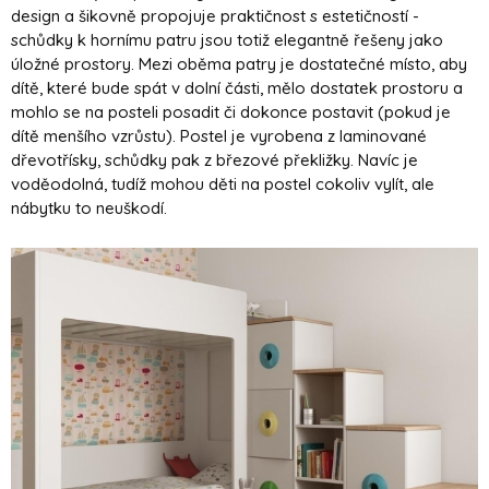
design a šikovně propojuje praktičnost s estetičností -
schůdky k hornímu patru jsou totiž elegantně řešeny jako
úložné prostory. Mezi oběma patry je dostatečné místo, aby
dítě, které bude spát v dolní části, mělo dostatek prostoru a
mohlo se na posteli posadit či dokonce postavit (pokud je
dítě menšího vzrůstu). Postel je vyrobena z laminované
dřevotřísky, schůdky pak z březové překližky. Navíc je
voděodolná, tudíž mohou děti na postel cokoliv vylít, ale
nábytku to neuškodí.