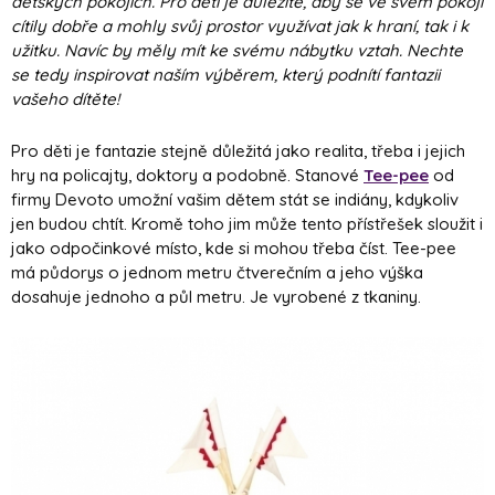
dětských pokojích. Pro děti je důležité, aby se ve svém pokoji
cítily dobře a mohly svůj prostor využívat jak k hraní, tak i k
užitku. Navíc by měly mít ke svému nábytku vztah. Nechte
se tedy inspirovat naším výběrem, který podnítí fantazii
vašeho dítěte!
Pro děti je fantazie stejně důležitá jako realita, třeba i jejich
hry na policajty, doktory a podobně. Stanové
Tee-pee
od
firmy Devoto umožní vašim dětem stát se indiány, kdykoliv
jen budou chtít. Kromě toho jim může tento přístřešek sloužit i
jako odpočinkové místo, kde si mohou třeba číst. Tee-pee
má půdorys o jednom metru čtverečním a jeho výška
dosahuje jednoho a půl metru. Je vyrobené z tkaniny.