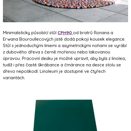
Minimalisticky působící stůl
CPH90
od bratrů Ronana a
Erwana Bouroullecových jistě dodá pokoji kousek elegance.
Stůl s jednoduchými liniemi a asymetrickými nohami se vyrábí
z dubového dřeva s černě mořenou nebo lakovanou
úpravou. Pracovní desku je možné upravit, aby byla z linolea,
tudíž i přes časté škrábance a čmárance na desce stolu se
dřevo nepoškodí. Linoleum je dostupné ve čtyřech
variantách.