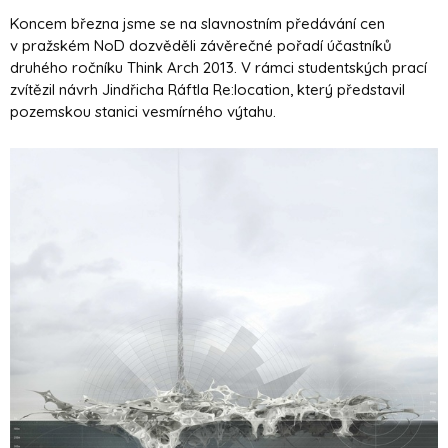
Koncem března jsme se na slavnostním předávání cen
v pražském NoD dozvěděli závěrečné pořadí účastníků
druhého ročníku Think Arch 2013. V rámci studentských prací
zvítězil návrh Jindřicha Ráftla Re:location, který představil
pozemskou stanici vesmírného výtahu.