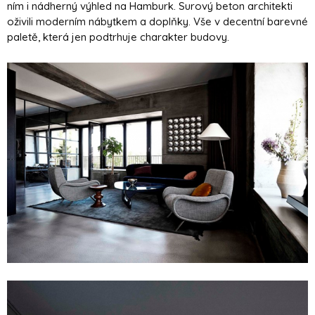
ním i nádherný výhled na Hamburk. Surový beton architekti
oživili moderním nábytkem a doplňky. Vše v decentní barevné
paletě, která jen podtrhuje charakter budovy.