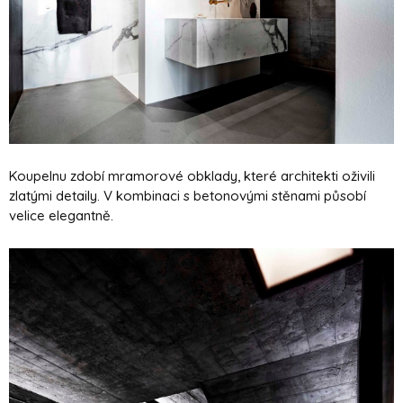
Koupelnu zdobí mramorové obklady, které architekti oživili
zlatými detaily. V kombinaci s betonovými stěnami působí
velice elegantně.