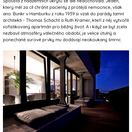
Spousta z nadzemních úkrytů se ale nedochovala. Jeden,
který měl za cíl chránit pacienty z protější nemocnice, však
ano. Bunkr v Hamburku z roku 1939 si vzali do parády tamní
architekti - Thomas Schacht a Ruth Kramer, kteří z něj vytvořili
sofistikovaný apartmán pro běžný život. A i když se byt zcela
nezbavil atmosféry válečného období, je velice útulný a
ponechané surové prvky mu dodávají neokoukaný šmrnc.