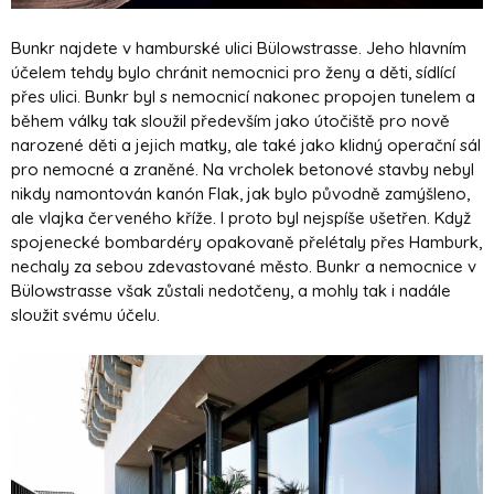
Bunkr najdete v hamburské ulici Bülowstrasse. Jeho hlavním
účelem tehdy bylo chránit nemocnici pro ženy a děti, sídlící
přes ulici. Bunkr byl s nemocnicí nakonec propojen tunelem a
během války tak sloužil především jako útočiště pro nově
narozené děti a jejich matky, ale také jako klidný operační sál
pro nemocné a zraněné. Na vrcholek betonové stavby nebyl
nikdy namontován kanón Flak, jak bylo původně zamýšleno,
ale vlajka červeného kříže. I proto byl nejspíše ušetřen. Když
spojenecké bombardéry opakovaně přelétaly přes Hamburk,
nechaly za sebou zdevastované město. Bunkr a nemocnice v
Bülowstrasse však zůstali nedotčeny, a mohly tak i nadále
sloužit svému účelu.